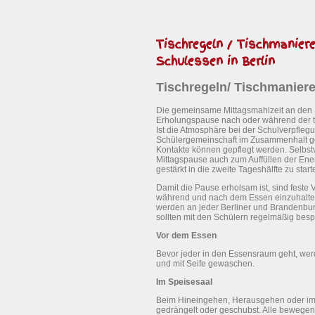
Tischregeln / Tischmanier
Schulessen in Berlin
Tischregeln/ Tischmanier
Die gemeinsame Mittagsmahlzeit an den Sc
Erholungspause nach oder während der täg
Ist die Atmosphäre bei der Schulverpfle
Schülergemeinschaft im Zusammenhalt ge
Kontakte können gepflegt werden. Selbstv
Mittagspause auch zum Auffüllen der Ener
gestärkt in die zweite Tageshälfte zu start
Damit die Pause erholsam ist, sind feste 
während und nach dem Essen einzuhalten
werden an jeder Berliner und Brandenbur
sollten mit den Schülern regelmäßig bes
Vor dem Essen
Bevor jeder in den Essensraum geht, wer
und mit Seife gewaschen.
Im Speisesaal
Beim Hineingehen, Herausgehen oder im 
gedrängelt oder geschubst. Alle bewegen