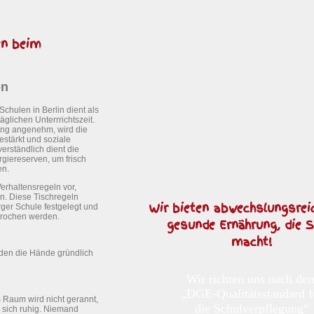
en beim
en
hulen in Berlin dient als
lichen Unterrrichtszeit.
gung angenehm, wird die
stärkt und soziale
erständlich dient die
giereserven, um frisch
en.
Verhaltensregeln vor,
. Diese Tischregeln
Wir bieten abwechslungsrei
ger Schule festgelegt und
prochen werden.
gesunde Ernährung, die 
macht!
den die Hände gründlich
Wir richten uns nach de
„DGE-Qualitätsstandard f
Raum wird nicht gerannt,
die Schulverpflegung“
 sich ruhig. Niemand