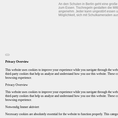
An den Schulen in Berlin geht eine groß
zum Essen. Tischregeln gestalten die Mitt
angenehm. Jeder kann ungestört essen u
Möglichkeit, sich mit Schulkameraden au
Privacy Overview
This website uses cookies to improve your experience while you navigate through the website
third-party cookies that help us analyze and understand how you use this website. These c
browsing experience.
Privacy Overview
This website uses cookies to improve your experience while you navigate through the website
third-party cookies that help us analyze and understand how you use this website. These c
browsing experience.
Notwendig
Immer aktiviert
Necessary cookies are absolutely essential for the website to function properly. This catego