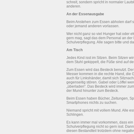
schreit, sondern spricht in normaler Lauts
anderen.
An der Essenausgabe
Beim Anstehen zum Essen abholen darf s
oder jemand anderen vorlassen.
Wer nicht ganz so viel Hunger hat oder e
gern mag, sagt das dem Personal an der
Schulverpflegung. Alle sagen bitte und d
Am Tisch
Jedes Kind isst im Sitzen. Beim Sitzen wir
dem Stuhl gekippelt, die Füße sind auf 
Zum Essen wird das Besteck benutzt. Der 
Messer kommen in die rechte Hand, die Gab
auch für Linkshänder, damit sich Sitznac
gegenseitig stören. Gabel oder Löffel wer
„überladen“. Das Besteck wird immer zum
der Mund hinunter zum Besteck.
Beim Essen haben Bücher, Zeitungen, Sp
Smartphones nichts zu suchen.
Niemand spricht mit vollem Mund. Alle e
Schlingen.
Es kann immer mal vorkommen, dass ein 
Schulverpflegung nicht so gern isst. Dan
diesen Bestandteil trotzdem ohne negati