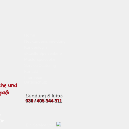
Home
Neukundenanmeldung
Kundenlogin
aktuelle Speisepläne
Musterspeiseplan
Service Zcatering
Kontakt
Impressum
Datenschutz
che und
Spaß
Beratung & Infos
030 / 405 344 311
m
ür
Ein Service von: