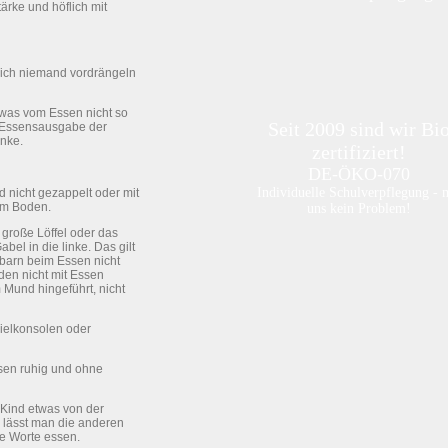
tärke und höflich mit
ich niemand vordrängeln
twas vom Essen nicht so
Seit 2009 sind wir Bi
 Essensausgabe der
anke.
zertifiziert!
DE-ÖKO-070
Individuelle Schulverpflegung - 
d nicht gezappelt oder mit
dem Boden.
uns kein Problem!
große Löffel oder das
el in die linke. Das gilt
hbarn beim Essen nicht
den nicht mit Essen
 Mund hingeführt, nicht
ielkonsolen oder
ssen ruhig und ohne
Kind etwas von der
n lässt man die anderen
ve Worte essen.